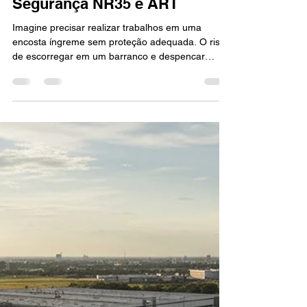
Linha de Vida Flexível para
Taludes em Sorocaba |
Segurança NR35 e ART
Imagine precisar realizar trabalhos em uma
encosta íngreme sem proteção adequada. O risco
de escorregar em um barranco e despencar
ladeira abaixo é real e pode ter consequências
graves. Por isso, mesmo taludes inclinados ,
aqueles barrancos ou cortes de terreno típicos em
obras e rodovias – são considerados áreas de
trabalho em altura pelas normas de segurança.
Empresas, prefeituras e construtoras
responsáveis por obras ou manutenção em
terrenos inclinados na região de Soroc