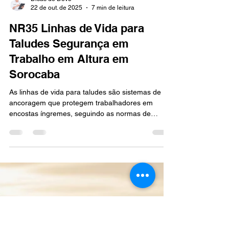
Dicas do Dove
22 de out. de 2025
7 min de leitura
NR35 Linhas de Vida para
Taludes Segurança em
Trabalho em Altura em
Sorocaba
As linhas de vida para taludes são sistemas de
ancoragem que protegem trabalhadores em
encostas íngremes, seguindo as normas de
segurança NR-35 (trabalho em altura) e NR-18
(obras civis) Na prática, trata-se de cabos, trilhos
e pontos de ancoragem fixos ou removíveis
instalados em topos ou encostas de taludes, nos