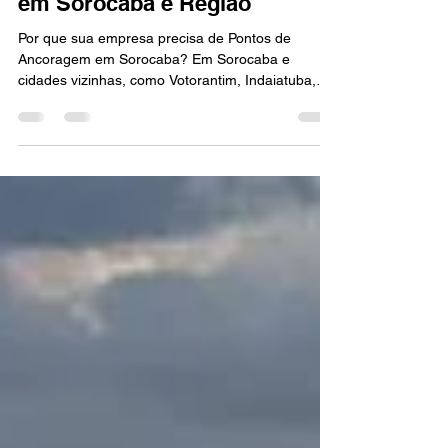
Pontos de Ancoragem NR35
em Sorocaba e Região
Por que sua empresa precisa de Pontos de
Ancoragem em Sorocaba? Em Sorocaba e
cidades vizinhas, como Votorantim, Indaiatuba,
São Roque e Itu , a segurança em trabalhos
acima de 2 metros de altura é levada muito a
sério. Essas cidades possuem inúmeras
indústrias, construções e prédios onde tarefas em
altura (manutenção de telhados, limpeza de
fachadas, montagem de estruturas, etc.) são
rotineiras. A Norma Regulamentadora 35 (NR35)
do Ministério do Trabalho exige medidas de pro