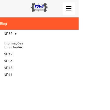
Blog
NR35
Informações
Importantes
NR12
NR35
NR13
NR11