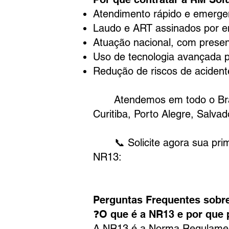
Atendimento rápido e emergen
Laudo e ART assinados por 
Atuação nacional, com presenç
Uso de tecnologia avançada p
Redução de riscos de aciden
Atendemos em todo o Brasil
Curitiba, Porto Alegre, Salva
📞 Solicite agora sua primei
NR13:
Perguntas Frequentes sobr
❓O que é a NR13 e por que 
A NR13 é a Norma Regulamenta