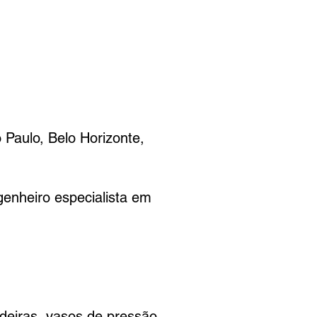
aulo, Belo Horizonte,
genheiro especialista em
deiras, vasos de pressão,