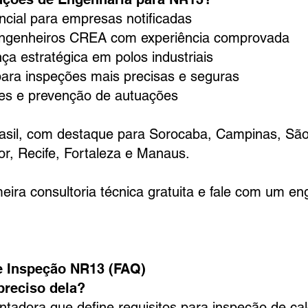
cial para empresas notificadas
engenheiros CREA com experiência comprovada
a estratégica em polos industriais
ara inspeções mais precisas e seguras
tes e prevenção de autuações
, com destaque para Sorocaba, Campinas, São P
dor, Recife, Fortaleza e Manaus.
ra consultoria técnica gratuita e fale com um en
e Inspeção NR13 (FAQ)
preciso dela?
dora que define requisitos para inspeção de cal