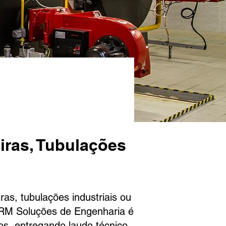
iras, Tubulações
as, tubulações industriais ou
a RM Soluções de Engenharia é
os, entregando laudo técnico