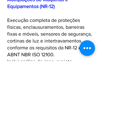
Equipamentos (NR-12)
Execução completa de proteções
físicas, enclausuramentos, barreiras
fixas e móveis, sensores de segurança,
cortinas de luz e intertravamentos,
conforme os requisitos da NR-12 e
ABNT NBR ISO 12100.
Inclui análise de risco, projeto
mecânico, documentação técnica,
validação funcional e emissão de ART.
02
Projetos Mecânicos Industriais
Desenvolvimento de dispositivos,