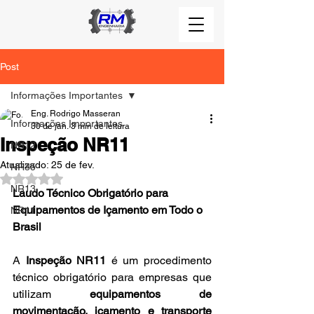
Post
Informações Importantes
Eng. Rodrigo Masseran
Informações Importantes
30 de jan.
3 min de leitura
Inspeção NR11
NR12
Atualizado:
25 de fev.
NR35
Avaliado com NaN de 5 estrelas.
NR13
Laudo Técnico Obrigatório para 
Equipamentos de Içamento em Todo o 
NR11
Brasil
A 
Inspeção NR11
 é um procedimento 
técnico obrigatório para empresas que 
utilizam 
equipamentos de 
movimentação, içamento e transporte 